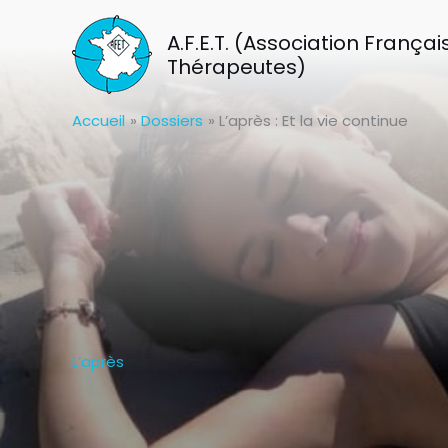
Aller
au
A.F.E.T. (Association Franç
contenu
Thérapeutes)
Accueil
Dossiers
L’après : Et la vie continue
L’après