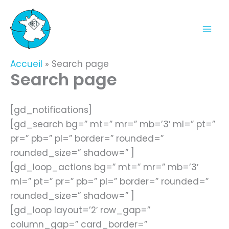
Aller
au
contenu
Accueil
Search page
Search page
[gd_notifications]
[gd_search bg=” mt=” mr=” mb=’3′ ml=” pt=”
pr=” pb=” pl=” border=” rounded=”
rounded_size=” shadow=” ]
[gd_loop_actions bg=” mt=” mr=” mb=’3′
ml=” pt=” pr=” pb=” pl=” border=” rounded=”
rounded_size=” shadow=” ]
[gd_loop layout=’2′ row_gap=”
column_gap=” card_border=”