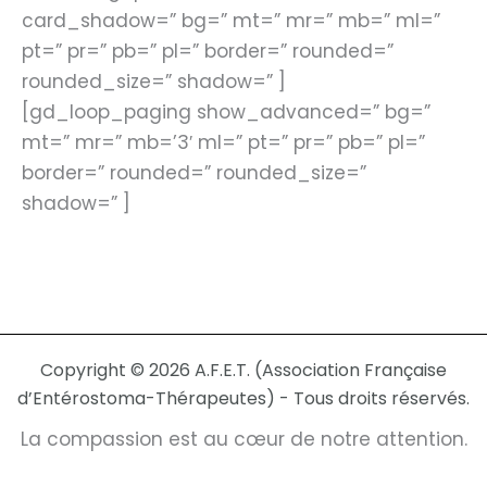
card_shadow=” bg=” mt=” mr=” mb=” ml=”
pt=” pr=” pb=” pl=” border=” rounded=”
rounded_size=” shadow=” ]
[gd_loop_paging show_advanced=” bg=”
mt=” mr=” mb=’3′ ml=” pt=” pr=” pb=” pl=”
border=” rounded=” rounded_size=”
shadow=” ]
Copyright © 2026 A.F.E.T. (Association Française
d’Entérostoma-Thérapeutes) - Tous droits réservés.
La compassion est au cœur de notre attention.