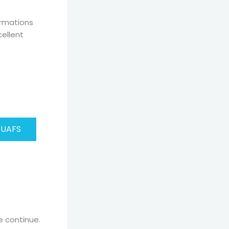
rmations
ellent
l’UAFS
e continue.