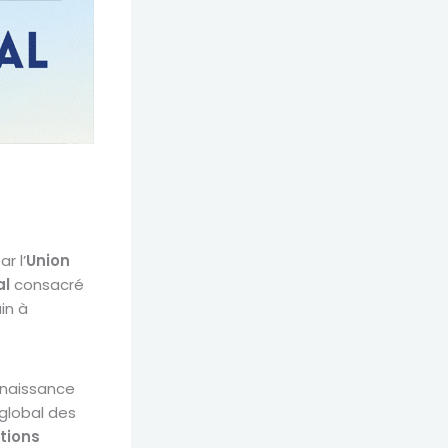
r l’
Union
al
consacré
in à
nnaissance
global des
tions