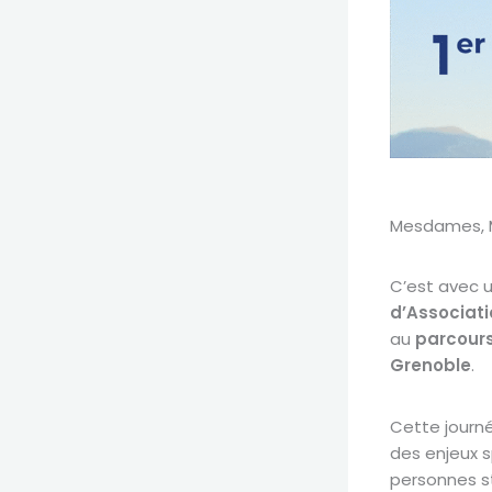
Mesdames, Me
C’est avec u
d’Associati
au
parcours
Grenoble
.
Cette journ
des enjeux 
personnes st