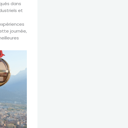
iqués dans
dustriels et
 expériences
ette journée,
eilleures