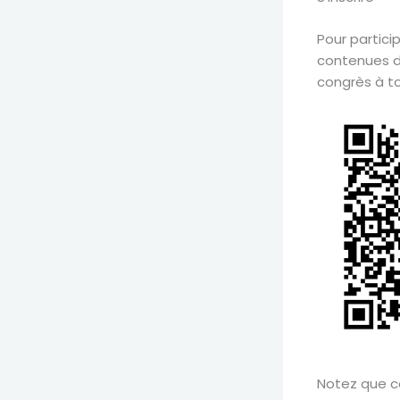
Pour partici
contenues da
congrès à to
Notez que ce