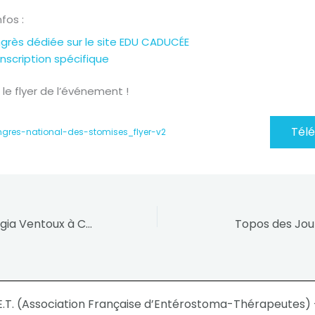
nfos :
rès dédiée sur le site EDU CADUCÉE
’inscription spécifique
le flyer de l’événement !
Tél
ngres-national-des-stomises_flyer-v2
La clinique Synergia Ventoux à Carpentras (84), recherche un stomathérapeute
Topos des Jou
E.T. (Association Française d’Entérostoma-Thérapeutes) -