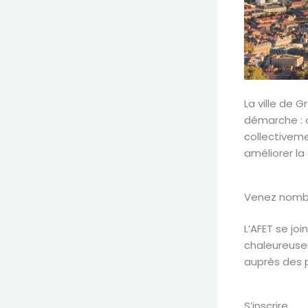
La ville de 
démarche : 
collectiveme
améliorer la
Venez nombr
L’AFET se jo
chaleureuse
auprès des 
S’inscrire