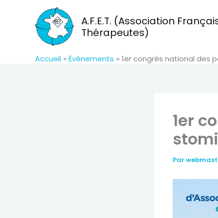
Aller
au
A.F.E.T. (Association Franç
contenu
Thérapeutes)
Accueil
Événements
1er congrès national des 
1er c
stom
Par
webmas