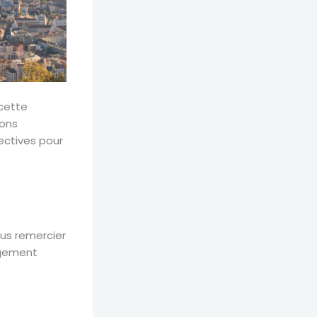
 cette
hons
ectives pour
ous remercier
agement