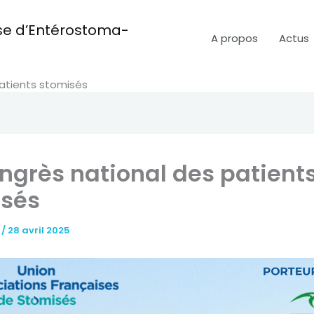
aise d’Entérostoma-
A propos
Actus
patients stomisés
ongrès national des patient
isés
t
/
28 avril 2025