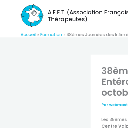
Aller
au
A.F.E.T. (Association Franç
contenu
Thérapeutes)
Accueil
Formation
38èmes Journées des Infirmi
38ème
Entér
octob
Par
webmas
Les 38èmes 
Centre Valp