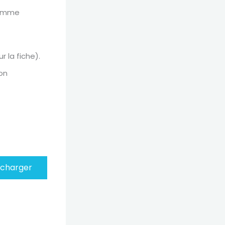
gramme
 la fiche).
on
écharger