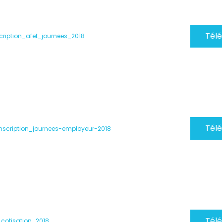
Tél
cription_afet_journees_2018
Tél
inscription_journees-employeur-2018
Tél
cotisation_2018