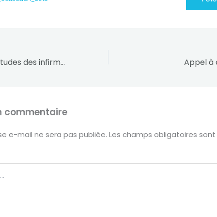
21e Journées d’études des infirmier(e)s stomathérapeutes – 24 et 25 mai 2018 à Bordeaux
Appel à
un commentaire
e e-mail ne sera pas publiée.
Les champs obligatoires sont