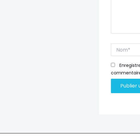
Nom*
Enregist
commentaire