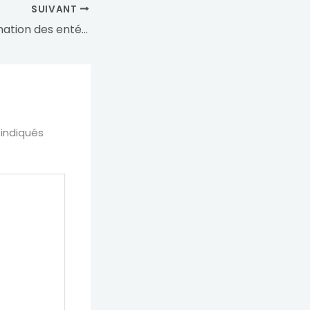
SUIVANT
Journées de formation des entérostoma-thérapeutes
 indiqués