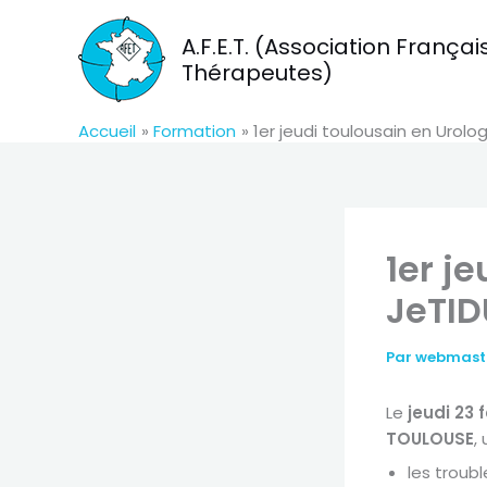
Aller
au
A.F.E.T. (Association Franç
contenu
Thérapeutes)
Accueil
Formation
1er jeudi toulousain en Urolo
1er j
JeTID
Par
webmas
Le
jeudi 23 f
TOULOUSE
,
les troub