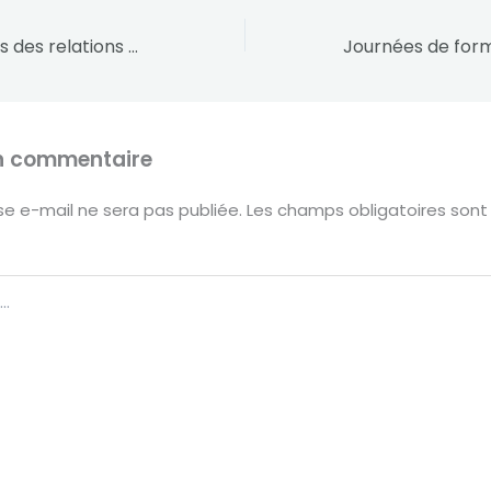
Bonnes pratiques des relations entre infirmiers stomathérapeutes et prestataires de santé à domicile
un commentaire
e e-mail ne sera pas publiée.
Les champs obligatoires sont