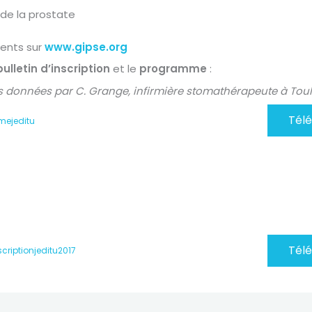
 de la prostate
ents sur
www.gipse.org
bulletin d’inscription
et le
programme
:
s données par C. Grange, infirmière stomathérapeute à Tou
Tél
ejeditu
Tél
scriptionjeditu2017