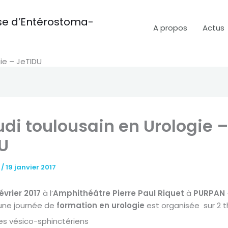
aise d’Entérostoma-
A propos
Actus
gie – JeTIDU
eudi toulousain en Urologie 
U
t
/
19 janvier 2017
évrier 2017
à l’
Amphithéâtre Pierre Paul Riquet
à
PURPAN
 une journée de
formation en urologie
est organisée sur 2 
les vésico-sphinctériens