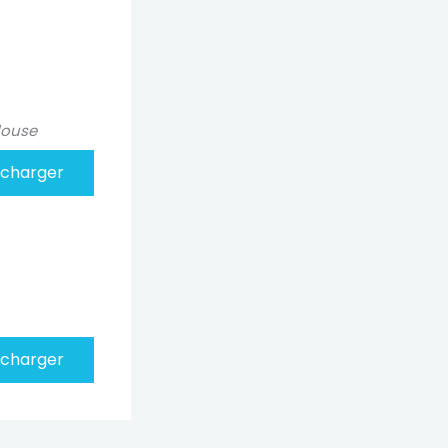
louse
écharger
écharger