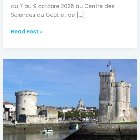
du 7 au 9 octobre 2026 au Centre des
Sciences du Goût et de […]
45èmes
Read Post »
journées
des
Infirmier(e)s
Entérostoma-
Thérapeutes