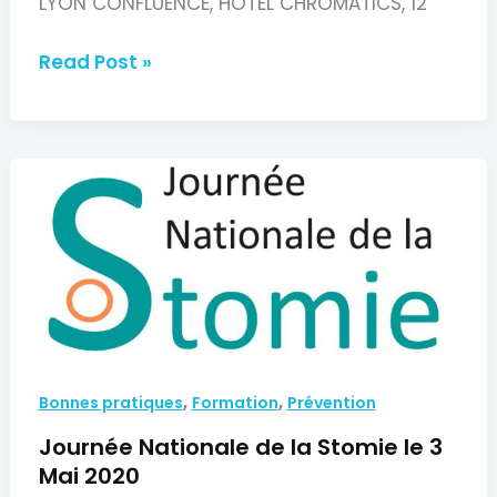
LYON CONFLUENCE, HOTEL CHROMATICS, 12
43èmes
Read Post »
journées
des
Infirmier(e)s
Entérostoma-
Thérapeutes
,
,
Bonnes pratiques
Formation
Prévention
Journée Nationale de la Stomie le 3
Mai 2020