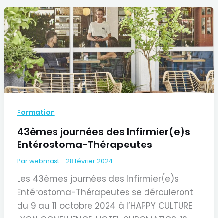
Infirmier(e)s
Entérostoma-
Thérapeutes
Formation
43èmes journées des Infirmier(e)s
Entérostoma-Thérapeutes
Par
webmast
-
28 février 2024
Les 43èmes journées des Infirmier(e)s
Entérostoma-Thérapeutes se dérouleront
du 9 au 11 octobre 2024 à l’HAPPY CULTURE