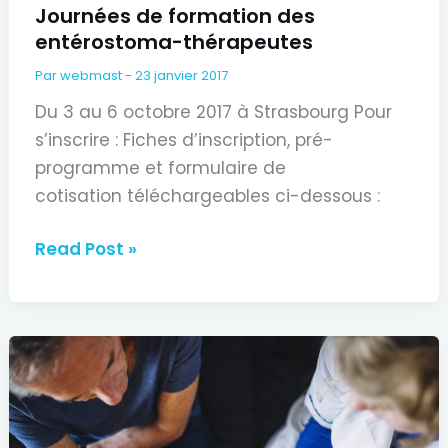
Journées de formation des
entérostoma-thérapeutes
Par
webmast
-
23 janvier 2017
Du 3 au 6 octobre 2017 à Strasbourg Pour
s’inscrire : Fiches d’inscription, pré-
programme et formulaire de
cotisation téléchargeables ci-dessous :
Journées
Read Post »
de
formation
des
entérostoma-
thérapeutes