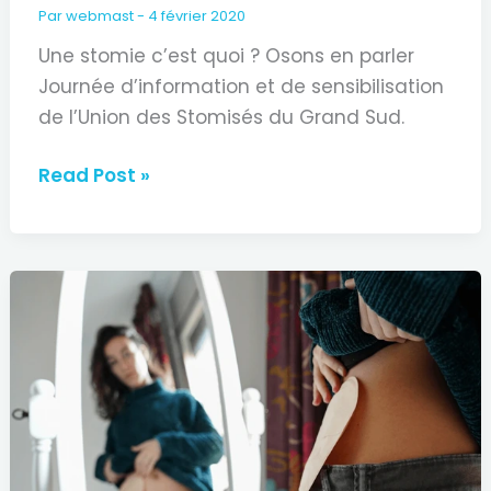
Par
webmast
-
4 février 2020
Une stomie c’est quoi ? Osons en parler
Journée d’information et de sensibilisation
de l’Union des Stomisés du Grand Sud.
Journée
Read Post »
Nationale
de
la
Stomie
le
3
Mai
2020